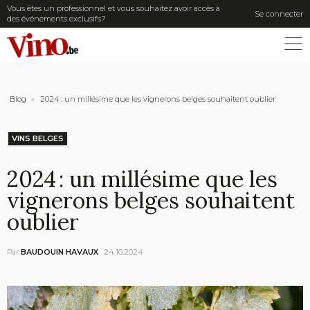
Vous êtes un professionnel et vous souhaitez avoir accès à
Se connecter
des événements exclusifs?
ME
Blog
»
2024 : un millésime que les vignerons belges souhaitent oublier
VINS BELGES
2024 : un millésime que les
vignerons belges souhaitent
oublier
Par
BAUDOUIN HAVAUX
24.10.2024