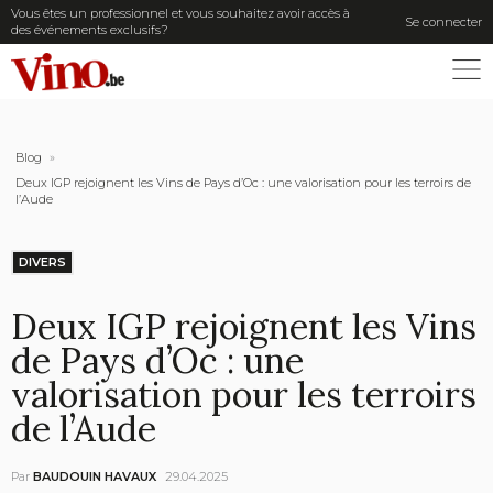
Vous êtes un professionnel et vous souhaitez avoir accès à
Se connecter
des événements exclusifs?
ME
Blog
»
Deux IGP rejoignent les Vins de Pays d’Oc : une valorisation pour les terroirs de
l’Aude
DIVERS
Deux IGP rejoignent les Vins
de Pays d’Oc : une
valorisation pour les terroirs
de l’Aude
Par
BAUDOUIN HAVAUX
29.04.2025