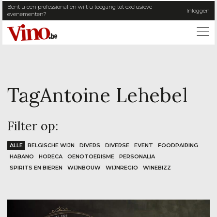
Bent u een professional en wilt u toegang tot exclusieve
Inloggen
evenementen?
ME
Tag
Antoine Lehebel
Filter op:
ALLE
BELGISCHE WIJN
DIVERS
DIVERSE
EVENT
FOODPAIRING
HABANO
HORECA
OENOTOERISME
PERSONALIA
SPIRITS EN BIEREN
WIJNBOUW
WIJNREGIO
WINEBIZZ