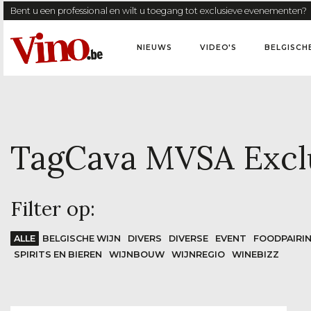
Bent u een professional en wilt u toegang tot exclusieve evenementen?
NIEUWS
VIDEO'S
BELGISCH
Tag
Cava MVSA Excl
Filter op:
ALLE
BELGISCHE WIJN
DIVERS
DIVERSE
EVENT
FOODPAIRI
SPIRITS EN BIEREN
WIJNBOUW
WIJNREGIO
WINEBIZZ