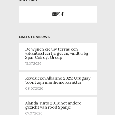
VOLG ONS
LAATSTE NIEUWS
De wijnen die uw terras een
vakantiesfeertje geven, vindt u bij
Spar Colruyt Group
15.07.2026
Revolución Albariño 2025: Uruguay
toont zijn maritieme karakter
08.07.2026
Alanda Tinto 2018: het andere
gezicht van rood Spanje
07.07.2026