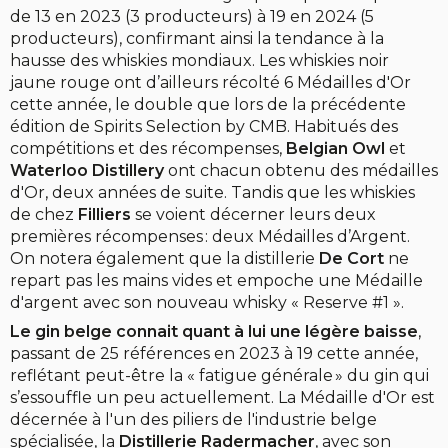
de 13 en 2023 (3 producteurs) à 19 en 2024 (5
producteurs), confirmant ainsi la tendance à la
hausse des whiskies mondiaux. Les whiskies noir
jaune rouge ont d’ailleurs récolté 6 Médailles d'Or
cette année, le double que lors de la précédente
édition de Spirits Selection by CMB. Habitués des
compétitions et des récompenses,
Belgian Owl
et
Waterloo Distillery
ont chacun obtenu des médailles
d'Or, deux années de suite. Tandis que les whiskies
de chez
Filliers
se voient décerner leurs deux
premières récompenses : deux Médailles d’Argent.
On notera également que la distillerie
De Cort
ne
repart pas les mains vides et empoche une Médaille
d'argent avec son nouveau whisky « Reserve #1 ».
Le gin belge connait quant à lui une légère baisse
,
passant de 25 références en 2023 à 19 cette année,
reflétant peut-être la « fatigue générale » du gin qui
s’essouffle un peu actuellement. La Médaille d'Or est
décernée à l'un des piliers de l'industrie belge
spécialisée, la
Distillerie Radermacher
, avec son