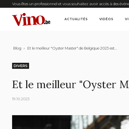
Vous êtes un professionnel et vous souhaitez avoir accès à des évén
ACTUALITÉS
VIDÉOS
V
Blog
»
Et le meilleur "Oyster Master" de Belgique 2023 est...
DIVERS
Et le meilleur "Oyster M
19.10.2023