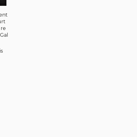
dent
urt
ure
 Gal
is