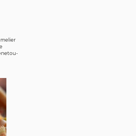
mmelier
e
Menetou-