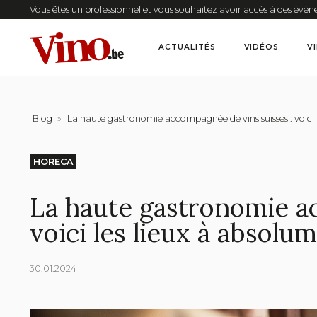
Vous êtes un professionnel et vous souhaitez avoir accès à des évén
ACTUALITÉS
VIDÉOS
V
Blog
»
La haute gastronomie accompagnée de vins suisses : voici l
HORECA
La haute gastronomie a
voici les lieux à absolum
30.01.2024