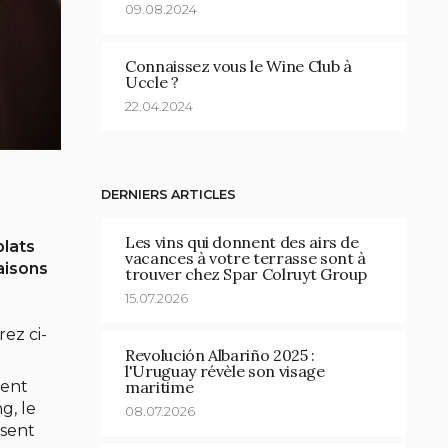
09.08.2024
Connaissez vous le Wine Club à
Uccle ?
22.04.2024
DERNIERS ARTICLES
Les vins qui donnent des airs de
plats
vacances à votre terrasse sont à
aisons
trouver chez Spar Colruyt Group
15.07.2026
ez ci-
Revolución Albariño 2025 :
l'Uruguay révèle son visage
dent
maritime
g, le
08.07.2026
ssent