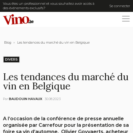
Vous êtes un professionnel et vous souhaitez avoir accès à
Se connecter
des événements exclusifs?
ME
Blog
»
Les tendances du marché du vin en Belgique
DIVERS
Les tendances du marché du
vin en Belgique
Par
BAUDOUIN HAVAUX
30.08.2023
A l’occasion de la conférence de presse annuelle
organisée par Carrefour pour la présentation de sa
foire sa vin d’automne, Olivier Goyvaerts, acheteur