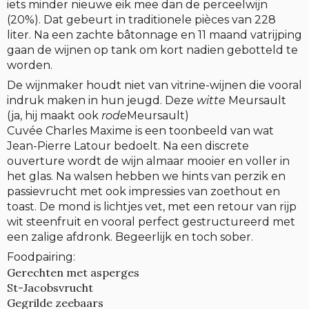
iets minder nieuwe eik mee dan de perceelwijn
(20%). Dat gebeurt in traditionele pièces van 228
liter. Na een zachte bâtonnage en 11 maand vatrijping
gaan de wijnen op tank om kort nadien gebotteld te
worden.
De wijnmaker houdt niet van vitrine-wijnen die vooral
indruk maken in hun jeugd. Deze
witte
Meursault
(ja, hij maakt ook
rode
Meursault)
Cuvée Charles Maxime is een toonbeeld van wat
Jean-Pierre Latour bedoelt. Na een discrete
ouverture wordt de wijn almaar mooier en voller in
het glas. Na walsen hebben we hints van perzik en
passievrucht met ook impressies van zoethout en
toast. De mond is lichtjes vet, met een retour van rijp
wit steenfruit en vooral perfect gestructureerd met
een zalige afdronk. Begeerlijk en toch sober.
Foodpairing:
Gerechten met asperges
St-Jacobsvrucht
Gegrilde zeebaars