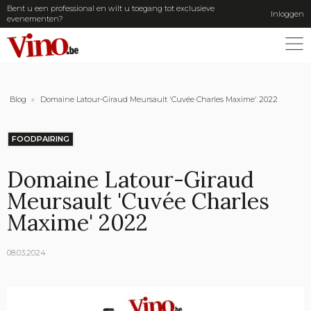
Bent u een professional en wilt u toegang tot exclusieve
Inloggen
evenementen?
ME
Blog
»
Domaine Latour-Giraud Meursault 'Cuvée Charles Maxime' 2022
FOODPAIRING
Domaine Latour-Giraud
Meursault 'Cuvée Charles
Maxime' 2022
08.03.2024