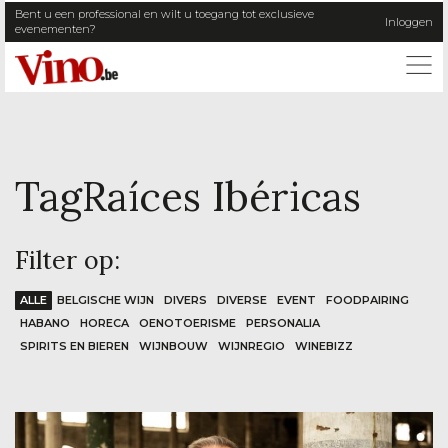
Bent u een professional en wilt u toegang tot exclusieve
Inloggen
evenementen?
ME
Tag
Raíces Ibéricas
Filter op:
ALLE
BELGISCHE WIJN
DIVERS
DIVERSE
EVENT
FOODPAIRING
HABANO
HORECA
OENOTOERISME
PERSONALIA
SPIRITS EN BIEREN
WIJNBOUW
WIJNREGIO
WINEBIZZ