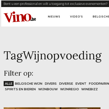
Bent u een professional en wilt u toegang tot exclusieve evenementen?
NIEUWS
VIDEO'S
BELGISCH
Tag
Wijnopvoeding
Filter op:
ALLE
BELGISCHE WIJN
DIVERS
DIVERSE
EVENT
FOODPAIRI
SPIRITS EN BIEREN
WIJNBOUW
WIJNREGIO
WINEBIZZ