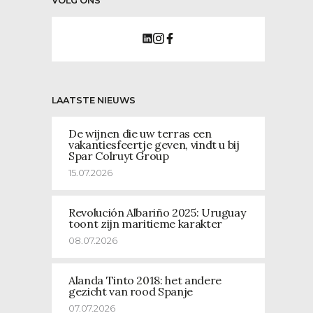
VOLG ONS
LAATSTE NIEUWS
De wijnen die uw terras een
vakantiesfeertje geven, vindt u bij
Spar Colruyt Group
15.07.2026
Revolución Albariño 2025: Uruguay
toont zijn maritieme karakter
08.07.2026
Alanda Tinto 2018: het andere
gezicht van rood Spanje
07.07.2026