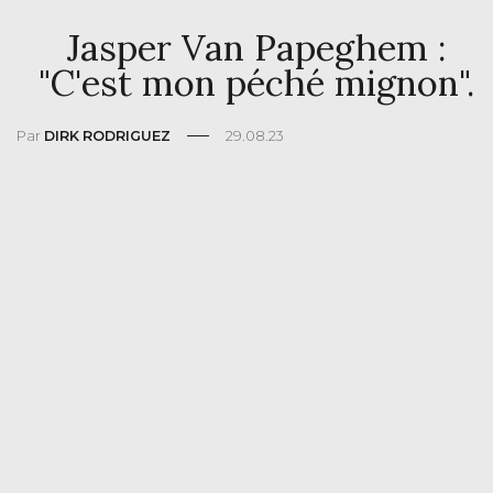
Jasper Van Papeghem :
"C'est mon péché mignon".
Par
DIRK RODRIGUEZ
29.08.23