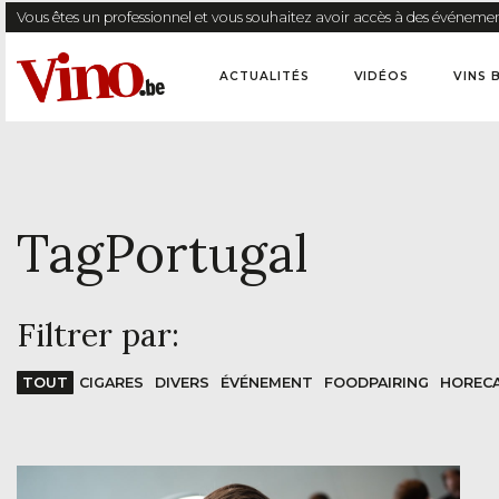
Vous êtes un professionnel et vous souhaitez avoir accès à des événemen
ACTUALITÉS
VIDÉOS
VINS 
Tag
Portugal
Filtrer par:
TOUT
CIGARES
DIVERS
ÉVÉNEMENT
FOODPAIRING
HOREC