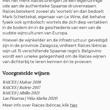
Met het merk Raíces brengen ze een eigenzinnige
ode aan de authentieke Spaanse druivenrassen.
Raíces betekent zoveel als ‘wortels’ en dan bedoelt
Mark Schiettekat, eigenaar van Le Wine, dat behalve
fysiek ook symbolisch: wortels die zich diep vertakken
in de bodem én in de geschiedenis van een van de
oudste wijnculturen van Europa.
Hoewel de wijnkelder en de infrastructuur gevestigd
zijn in de provincie Zaragoza, vinifieert Raíces Ibéricas
wijn uit 15 verschillende Spaanse regio’s. Belgovino
wordt een unieke gelegenheid om de Raíces-wijnen
van dichterbij te leren kennen én te proeven.
Voorgestelde wijnen
RAICES | Malvar 2018
RAICES | Rufete 2017
RAICES | Albillo 2021
Las Pizarras | Viña Alarba 2020
Meer info over Raïces Ibéricas, klik
hier