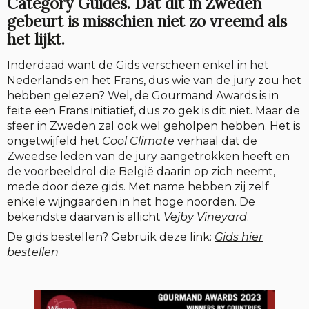
Category Guides. Dat dit in Zweden
gebeurt is misschien niet zo vreemd als
het lijkt.
Inderdaad want de Gids verscheen enkel in het
Nederlands en het Frans, dus wie van de jury zou het
hebben gelezen? Wel, de Gourmand Awards is in
feite een Frans initiatief, dus zo gek is dit niet. Maar de
sfeer in Zweden zal ook wel geholpen hebben. Het is
ongetwijfeld het
Cool Climate
verhaal dat de
Zweedse leden van de jury aangetrokken heeft en
de voorbeeldrol die België daarin op zich neemt,
mede door deze gids. Met name hebben zij zelf
enkele wijngaarden in het hoge noorden. De
bekendste daarvan is allicht
Vejby Vineyard
.
De gids bestellen? Gebruik deze link:
Gids hier
bestellen