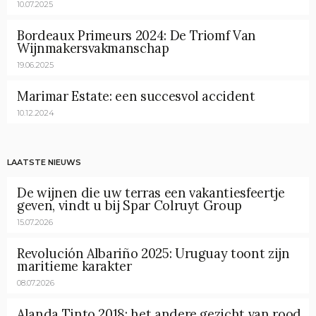
10.07.2025
Bordeaux Primeurs 2024: De Triomf Van
Wijnmakersvakmanschap
19.06.2025
Marimar Estate: een succesvol accident
10.12.2024
LAATSTE NIEUWS
De wijnen die uw terras een vakantiesfeertje
geven, vindt u bij Spar Colruyt Group
15.07.2026
Revolución Albariño 2025: Uruguay toont zijn
maritieme karakter
08.07.2026
Alanda Tinto 2018: het andere gezicht van rood