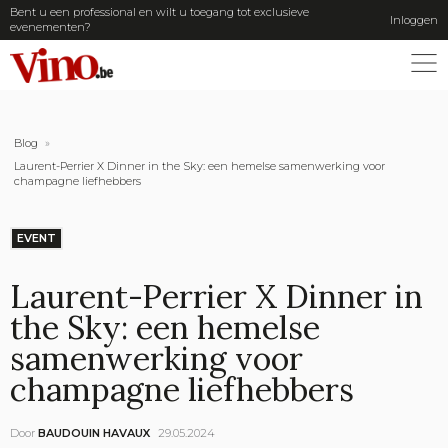
Bent u een professional en wilt u toegang tot exclusieve
Inloggen
evenementen?
ME
Blog
»
Laurent-Perrier X Dinner in the Sky: een hemelse samenwerking voor
champagne liefhebbers
EVENT
Laurent-Perrier X Dinner in
the Sky: een hemelse
samenwerking voor
champagne liefhebbers
Door
BAUDOUIN HAVAUX
29.05.2024