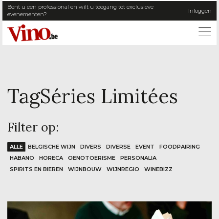
Bent u een professional en wilt u toegang tot exclusieve
Inloggen
evenementen?
ME
Tag
Séries Limitées
Filter op:
ALLE
BELGISCHE WIJN
DIVERS
DIVERSE
EVENT
FOODPAIRING
HABANO
HORECA
OENOTOERISME
PERSONALIA
SPIRITS EN BIEREN
WIJNBOUW
WIJNREGIO
WINEBIZZ