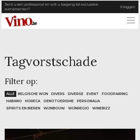
Bent u een professional en wilt u toegang tot exclusieve
Inloggen
evenementen?
ME
Tag
vorstschade
Filter op:
ALLE
BELGISCHE WIJN
DIVERS
DIVERSE
EVENT
FOODPAIRING
HABANO
HORECA
OENOTOERISME
PERSONALIA
SPIRITS EN BIEREN
WIJNBOUW
WIJNREGIO
WINEBIZZ