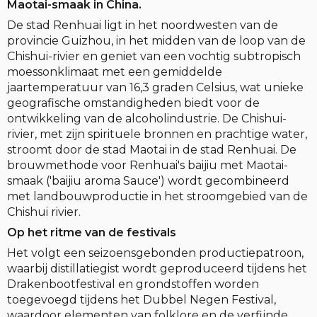
Maotai-smaak in China.
De stad Renhuai ligt in het noordwesten van de
provincie Guizhou, in het midden van de loop van de
Chishui-rivier en geniet van een vochtig subtropisch
moessonklimaat met een gemiddelde
jaartemperatuur van 16,3 graden Celsius, wat unieke
geografische omstandigheden biedt voor de
ontwikkeling van de alcoholindustrie. De Chishui-
rivier, met zijn spirituele bronnen en prachtige water,
stroomt door de stad Maotai in de stad Renhuai. De
brouwmethode voor Renhuai's baijiu met Maotai-
smaak ('baijiu aroma Sauce') wordt gecombineerd
met landbouwproductie in het stroomgebied van de
Chishui rivier.
Op het ritme van de festivals
Het volgt een seizoensgebonden productiepatroon,
waarbij distillatiegist wordt geproduceerd tijdens het
Drakenbootfestival en grondstoffen worden
toegevoegd tijdens het Dubbel Negen Festival,
waardoor elementen van folklore en de verfijnde