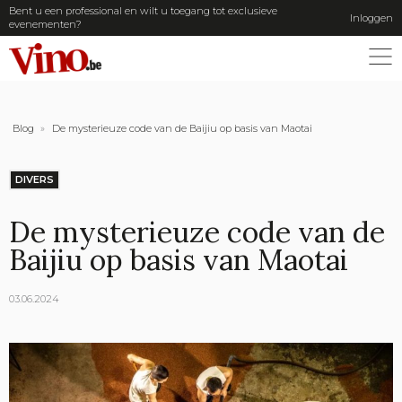
Bent u een professional en wilt u toegang tot exclusieve
Inloggen
evenementen?
ME
Blog
»
De mysterieuze code van de Baijiu op basis van Maotai
DIVERS
De mysterieuze code van de
Baijiu op basis van Maotai
03.06.2024