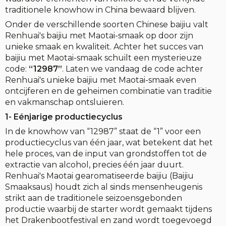
traditionele knowhow in China bewaard blijven.
Onder de verschillende soorten Chinese baijiu valt
Renhuai's baijiu met Maotai-smaak op door zijn
unieke smaak en kwaliteit. Achter het succes van
baijiu met Maotai-smaak schuilt een mysterieuze
code:
“12987”
. Laten we vandaag de code achter
Renhuai's unieke baijiu met Maotai-smaak even
ontcijferen en de geheimen combinatie van traditie
en vakmanschap ontsluieren.
1- Eénjarige productiecyclus
In de knowhow van “12987” staat de “1” voor een
productiecyclus van één jaar, wat betekent dat het
hele proces, van de input van grondstoffen tot de
extractie van alcohol, precies één jaar duurt.
Renhuai's Maotai gearomatiseerde baijiu (Baijiu
Smaaksaus) houdt zich al sinds mensenheugenis
strikt aan de traditionele seizoensgebonden
productie waarbij de starter wordt gemaakt tijdens
het Drakenbootfestival en zand wordt toegevoegd