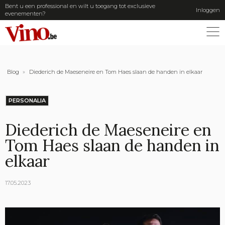
Bent u een professional en wilt u toegang tot exclusieve
Inloggen
evenementen?
ME
Blog
»
Diederich de Maeseneire en Tom Haes slaan de handen in elkaar
PERSONALIA
Diederich de Maeseneire en
Tom Haes slaan de handen in
elkaar
17.05.2023