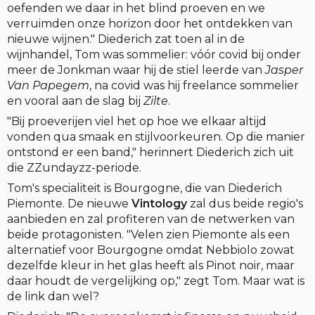
oefenden we daar in het blind proeven en we
verruimden onze horizon door het ontdekken van
nieuwe wijnen." Diederich zat toen al in de
wijnhandel, Tom was sommelier: vóór covid bij onder
meer de Jonkman waar hij de stiel leerde van
Jasper
Van Papegem
, na covid was hij freelance sommelier
en vooral aan de slag bij
Zilte
.
"Bij proeverijen viel het op hoe we elkaar altijd
vonden qua smaak en stijlvoorkeuren. Op die manier
ontstond er een band," herinnert Diederich zich uit
die ZZundayzz-periode.
Tom's specialiteit is Bourgogne, die van Diederich
Piemonte. De nieuwe
Vintology
zal dus beide regio's
aanbieden en zal profiteren van de netwerken van
beide protagonisten. "Velen zien Piemonte als een
alternatief voor Bourgogne omdat Nebbiolo zowat
dezelfde kleur in het glas heeft als Pinot noir, maar
daar houdt de vergelijking op," zegt Tom. Maar wat is
de link dan wel?