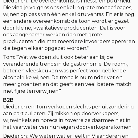
Diederich: "De overeenkomst is finesse en puurheid.
Die vind je volgens ons enkel in grote monocépages,
wijnen op basis van één enkel druivenras. En er is nog
een andere overeenkomst: de toon wordt er gezet
door kleine, kwalitatieve producenten. Dat is voor
ons aangenamer werken dan met grote
producenten die met meerdere invoerders opereren
die tegen elkaar opgezet worden."
Tom: "Wat we doen sluit ook beter aan bij de
veranderende trends in de gastronomie. De room-,
boter en vleeskeuken was perfect voor geblende
alcoholrijke wijnen. De trend is nu minder vet en
meer groenten en dat geeft een veel betere match
met fijne terroirwijnen."
B2B
Diederich en Tom verkopen slechts per uitzondering
aan particulieren. Zij mikken op doorverkopers,
wijnwinkels en horeca in zoverre ze daarmee niet in
het vaarwater van hun eigen doorverkopers komen.
Diederich:"We weten wat er leeft in Vlaanderen en