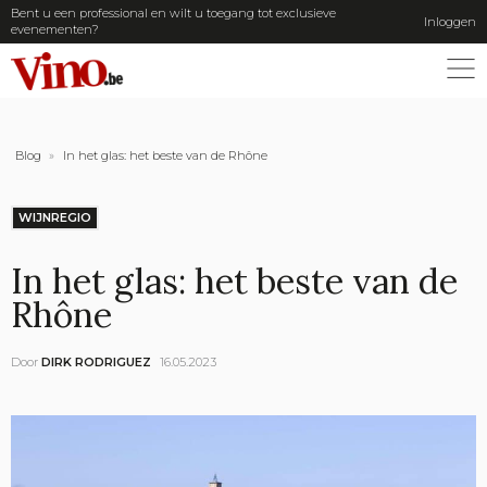
Bent u een professional en wilt u toegang tot exclusieve
Inloggen
evenementen?
ME
Blog
»
In het glas: het beste van de Rhône
WIJNREGIO
In het glas: het beste van de
Rhône
Door
DIRK RODRIGUEZ
16.05.2023