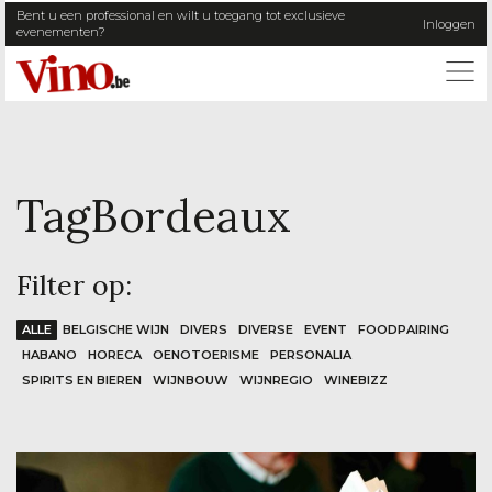
Bent u een professional en wilt u toegang tot exclusieve
Inloggen
evenementen?
ME
Tag
Bordeaux
Filter op:
ALLE
BELGISCHE WIJN
DIVERS
DIVERSE
EVENT
FOODPAIRING
HABANO
HORECA
OENOTOERISME
PERSONALIA
SPIRITS EN BIEREN
WIJNBOUW
WIJNREGIO
WINEBIZZ