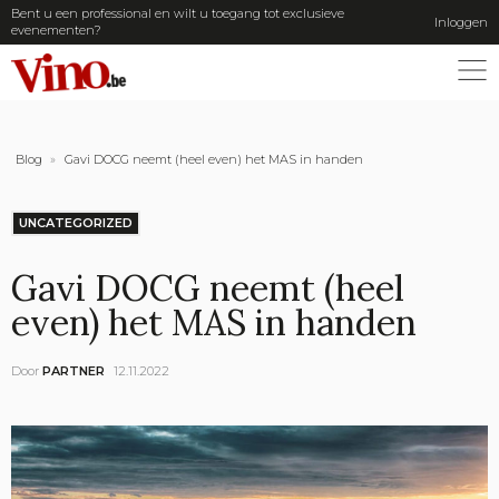
Bent u een professional en wilt u toegang tot exclusieve
Inloggen
evenementen?
ME
Blog
»
Gavi DOCG neemt (heel even) het MAS in handen
UNCATEGORIZED
Gavi DOCG neemt (heel
even) het MAS in handen
Door
PARTNER
12.11.2022