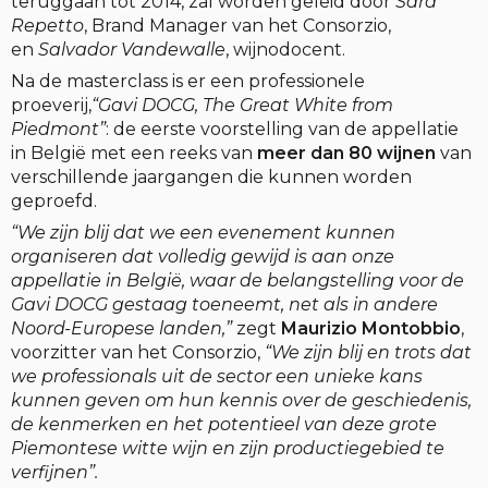
teruggaan tot 2014, zal worden geleid door
Sara
Repetto
, Brand Manager van het Consorzio,
en
Salvador Vandewalle
, wijnodocent.
Na de masterclass is er een professionele
proeverij,
“Gavi DOCG, The Great White from
Piedmont”
: de eerste voorstelling van de appellatie
in België met een reeks van
meer dan 80 wijnen
van
verschillende jaargangen die kunnen worden
geproefd.
“We zijn blij dat we een evenement kunnen
organiseren dat volledig gewijd is aan onze
appellatie in België, waar de belangstelling voor de
Gavi DOCG gestaag toeneemt, net als in andere
Noord-Europese landen,”
zegt
Maurizio Montobbio
,
voorzitter van het Consorzio,
“We zijn blij en trots dat
we professionals uit de sector een unieke kans
kunnen geven om hun kennis over de geschiedenis,
de kenmerken en het potentieel van deze grote
Piemontese witte wijn en zijn productiegebied te
verfijnen”.